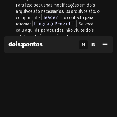
Para isso pequenas modificações em dois
arquivos são necessárias. Os arquivos são: o
Header
componente
e o contexto para
LanguageProvider
idiomas
. Se você
caiu aqui de paraquedas, não viu os dois
artigos anteriores e não entendeu nada, eu
bem que avisei no início do artigo! Vai lá e
dois:pontos
PT
EN
confere o conteúdo e depois volte aqui!
Eis o código para o componente
Header
:
import
{
 useContext 
}
from
"react"
import
{
 useRouter 
}
from
"next/rout
import
 Navigation 
from
"../Navigatio
import
 Logo 
from
"../Logo"